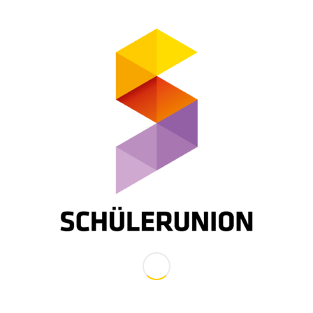
den und Pause
stunde dauert 50 Minuten. Wenn es aus bestimmen Gründen (z.B. we
rkehrsmittel für eine große Anzahl an Schülerinnen und Schülern) no
erster Instanz (= die Bildungsdirektion) die Dauer aller oder einzelner
en für einzelne Schulen durch Verordnung mit 45 Minuten festsetzen.
ach Bundesland unterschiedlich ausgestaltet.
errichtsstunden sind ausreichende Pausen in der Dauer von mindest
er Mittagszeit ist eine ausreichende Pause für das Mittagessen fest
richtsgegenstandes oder die Stundenplangestaltung erfordern, können
tens zwei, ab der 9. Schulstufe höchstens drei Unterrichtsstunden 
ließen.